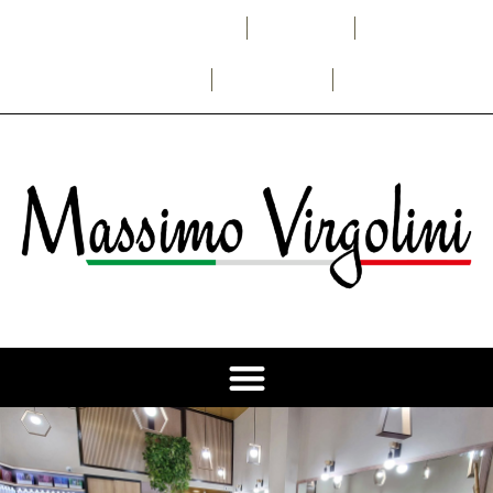
Facebook
Instagram
info@massimovirgolini.com
968 248 733
601 077 303
Shop